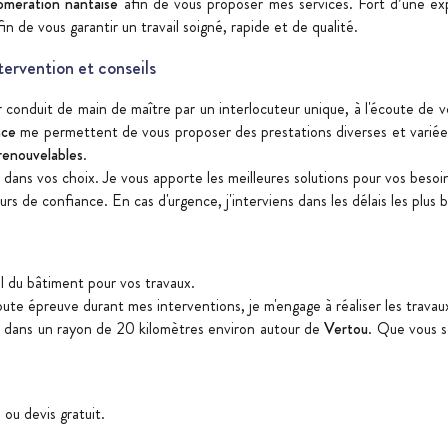
lomération nantaise
afin de vous proposer mes services. Fort d’une ex
 de vous garantir un travail soigné, rapide et de qualité.
ntervention et conseils
er conduit de main de maître par un interlocuteur unique, à l'écoute de
nce
me permettent de vous proposer des prestations diverses et variée
renouvelables
.
e dans vos choix. Je vous apporte les meilleures solutions pour vos beso
urs de confiance. En cas d'urgence, j'interviens dans les délais les plus
el du bâtiment pour vos travaux.
oute épreuve durant mes interventions, je m'engage à réaliser les travaux 
e, dans un rayon de 20 kilomètres environ autour de
Vertou
. Que vous s
u devis gratuit.