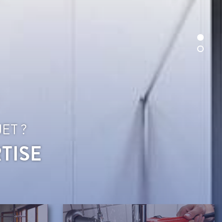
ET ?
TISE